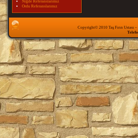
Niğde Referanslarımız
- Hacı Benliler Kebap Fırını
Ordu Referanslarımız
- Kebapçı Kadir Kebap Fırını
- Salman Ekmek Fırını
- Seçkin Ekmek Fırını
- Simit Sarayı
- Ulusoy Ekmek Fabrikası
Copyright© 2010 Taş Fırın Ustası – O
- Paşaoğlu Ekmek Fırını
Telefo
- Yörem Köy Ekmeği
- Gürcüoğlu Yalı Fırını