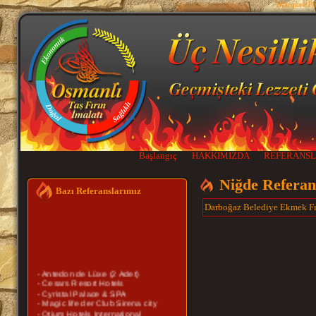
Marquee P
Başlangıç
HAKKIMIZDA
REFERANSL
Niğde Referan
Bazı Referanslarımız
Darboğaz Belediye Ekmek Fı
- Antedon de Lüxe (2 Adet)
- Cesars Resort Hotels
- Cyristal Palace & SPA
- Magic life der Club Sirena city
- Otium Hotels International
- Rixos
- Susesi Otel