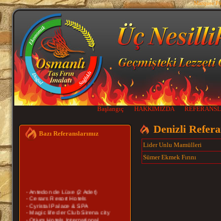
Marquee P
Başlangıç
HAKKIMIZDA
REFERANSL
Denizli Refera
Bazı Referanslarımız
Lider Unlu Mamülleri
Sümer Ekmek Fırını
- Antedon de Lüxe (2 Adet)
- Cesars Resort Hotels
- Cyristal Palace & SPA
- Magic life der Club Sirena city
- Otium Hotels International
- Rixos